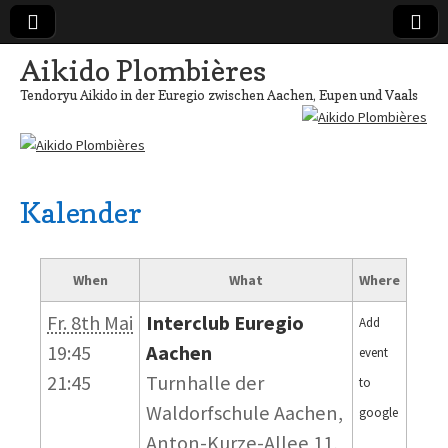
Aikido Plombières
Tendoryu Aikido in der Euregio zwischen Aachen, Eupen und Vaals
Kalender
When
What
Where
Fr. 8th Mai
Interclub Euregio
Add
19:45
Aachen
event
21:45
Turnhalle der
to
Waldorfschule Aachen,
google
Anton-Kurze-Allee 11,