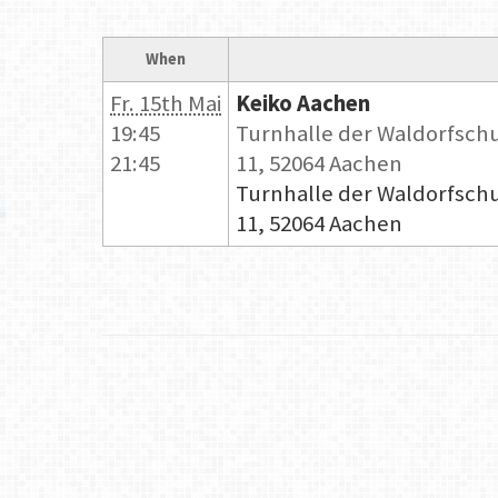
When
Fr. 15th Mai
Keiko Aachen
19:45
Turnhalle der Waldorfsch
21:45
11, 52064 Aachen
Turnhalle der Waldorfsch
11, 52064 Aachen