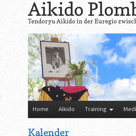
Aikido Plom
Tendoryu Aikido in der Euregio zwisc
Skip to content
Home
Aikido
Training
Med
Main menu
Kalender