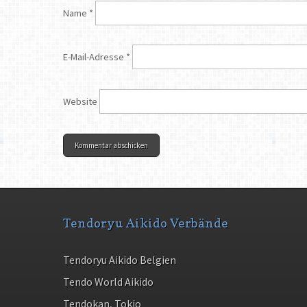
Name
*
E-Mail-Adresse
*
Website
Tendoryu Aikido Verbände
Tendoryu Aikido Belgien
Tendo World Aikido
Tendokan, Tokio