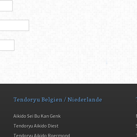
Tendoryu Belgien / Niederlande
Aikido Sei Bu Kan Genk
Tendoryu Aikido Diest
Tendoryu Aikido Roermond