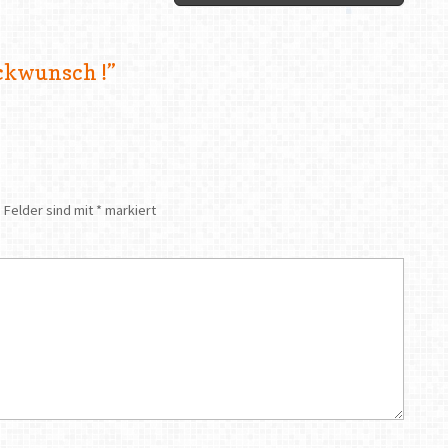
ckwunsch !
”
 Felder sind mit
*
markiert