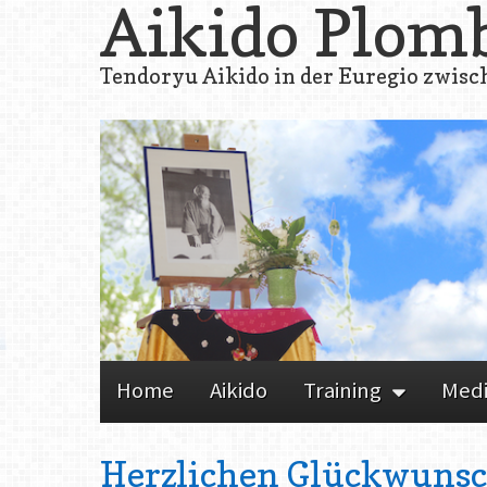
Aikido Plom
Tendoryu Aikido in der Euregio zwisc
Skip to content
Home
Aikido
Training
Med
Main menu
Herzlichen Glückwunsc