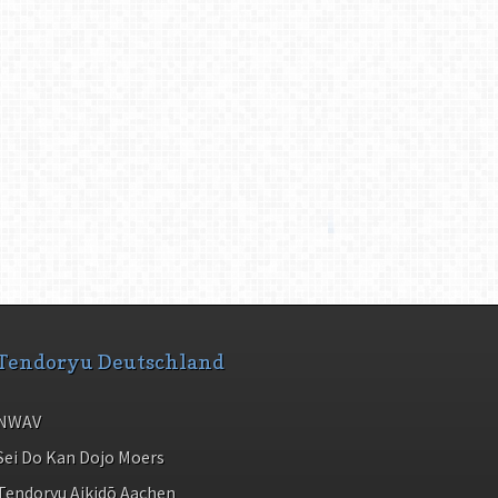
Tendoryu Deutschland
NWAV
Sei Do Kan Dojo Moers
Tendoryu Aikidō Aachen