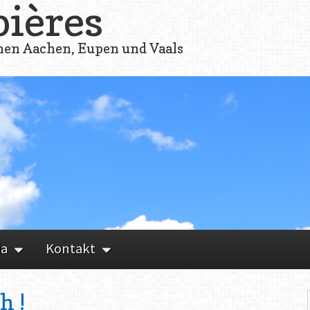
bières
hen Aachen, Eupen und Vaals
ia
Kontakt
h !